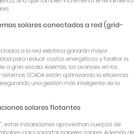
gética, sino que también incrementa el rendimiento
res.
temas solares conectados a red (grid-
ectados a la red eléctrica ganarán mayor 
ad para reducir costos energéticos y facilitar la 
e a gran escala. Además, los avances en los 
 sistemas SCADA están optimizando la eficiencia 
asegurando una gestión más inteligente de la 
aciones solares flotantes
", estas instalaciones aprovechan cuerpos de 
mbalses para soportar paneles solares. Además de