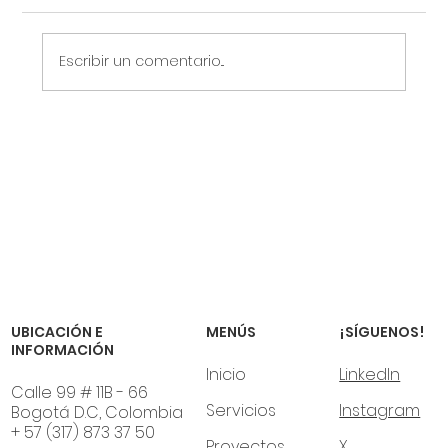
Escribir un comentario...
Cómo aprovechar los techos
industriales para generar energía
solar: claves para el diseño y la
instalación
¡SÍGUENOS!
UBICACIÓN E
MENÚS
INFORMACIÓN
LinkedIn
Inicio
Calle 99 # 11B - 66
Instagram
Servicios
Bogotá D.C, Colombia
+ 57 (317) 873 37 50
X
Proyectos