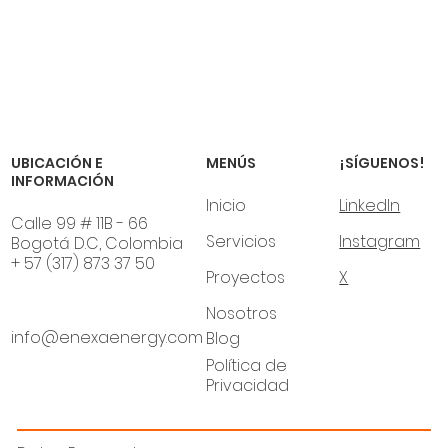
El auge de los sistemas de seguimiento solar
en proyectos fotovoltaicos
¡SÍGUENOS!
UBICACIÓN E
MENÚS
INFORMACIÓN
LinkedIn
Inicio
Calle 99 # 11B - 66
Instagram
Servicios
Bogotá D.C, Colombia
+ 57 (317) 873 37 50
X
Proyectos
Nosotros
info@enexaenergy.com
Blog
Política de
Privacidad